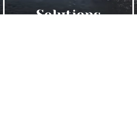
Solutions
Minceur
Minceur par le froid, LPG endermologie, Lifting
colombien, lipolaser, lipocavitation...
Découvrir
Solutions Anti-