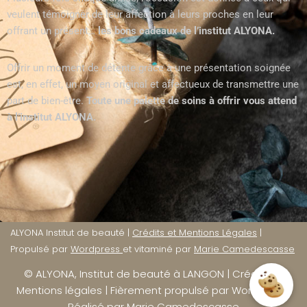
veulent témoigner de leur affection à leurs proches en leur
offrant un présent…
les bons cadeaux de l’institut ALYONA.
Offrir un moment de détente grâce à une présentation soignée
est, en effet, un moyen original et affectueux de transmettre une
part de bien-être.
Toute une palette de soins à offrir vous attend
à l’institut ALYONA.
ALYONA Institut de beauté |
Crédits et Mentions Légales
|
Propulsé par
Wordpress
et vitaminé par
Marie Camedescasse
©
ALYONA, Institut de beauté à LANGON
|
Crédits et
Mentions légales
| Fièrement propulsé par
WordPress
|
Réalisé par
Marie Camedescasse