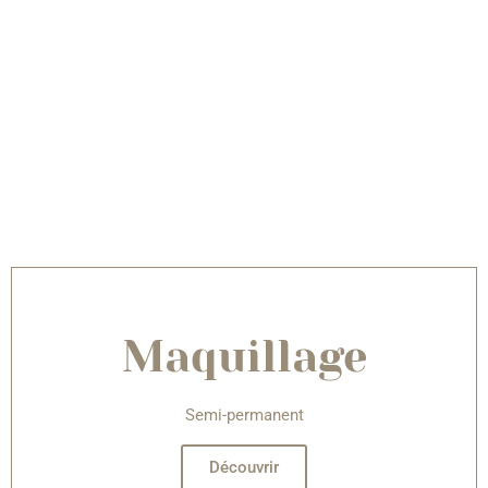
âge
Photo-rajeunissement, Microneedling, Easy Drain,
Tâches pigmentaires...
Découvrir
Maquillage
Semi-permanent
Découvrir